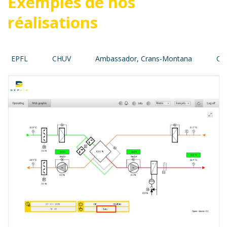
Exemples de nos
réalisations
FL
CHUV
Ambassador, Crans-Montana
ONU, Ge