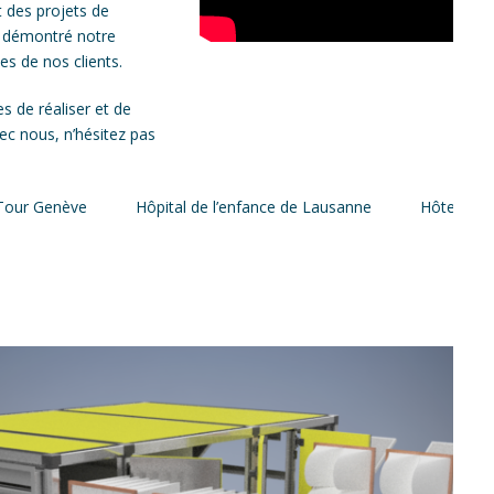
t des projets de
s démontré notre
es de nos clients.
 de réaliser et de
vec nous, n’hésitez pas
usanne
Hôtel de Bergues, Genève
Hôtel du Golf, Crans-M