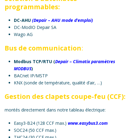
programmables:
DC-AHU
(
Depair – AHU mode d’emploi
)
DC-ModIO Depair SA
Wago AG
Bus de communication
:
Modbus TCP/RTU (
Depair – Climatix paramètres
MODBUS
)
BACnet IP/MSTP
KNX (sonde de température, qualité d’air, …)
Gestion des clapets coupe-feu (CCF):
montés directement dans notre tableau électrique:
Easy3-B24 (128 CCF max.)
www.easybus3.com
SOC24 (50 CCF max.)
THC24 (30 CCF max.)