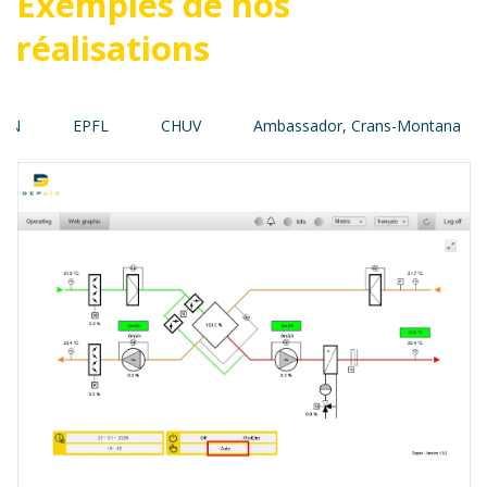
Exemples de nos
réalisations
EPFL
CHUV
Ambassador, Crans-Montana
ON