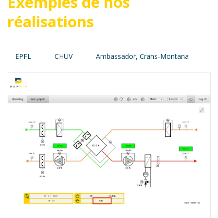
Exemples de nos
réalisations
PFL
CHUV
Ambassador, Crans-Montana
ONU, G